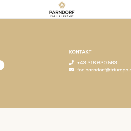
KONTAKT
+43 216 620 563
E
foc.parndorf@triumph