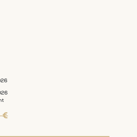
026
026
ht
 €