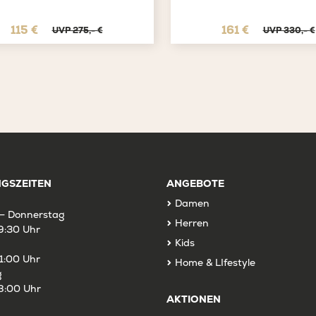
115 €
161 €
UVP 275,- €
UVP 330,- €
GSZEITEN
ANGEBOTE
Damen
– Donnerstag
Herren
9:30 Uhr
Kids
1:00 Uhr
Home & LIfestyle
g
8:00 Uhr
AKTIONEN