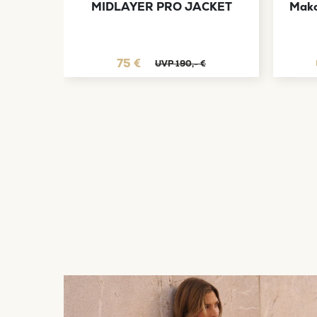
MIDLAYER PRO JACKET
Mako
75 €
UVP 190,- €