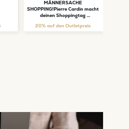
MÄNNERSACHE 
diver
SHOPPING!Pierre Cardin macht 
G
deinen Shoppingtag 
unvergesslich!
20% auf den Outletpreis
€