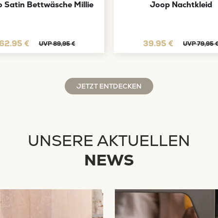
 Satin Bettwäsche Millie
Joop Nachtkleid
62.95 €
39.95 €
UVP 89,95 €
UVP 79,95 
JETZT ENTDECKEN
UNSERE AKTUELLEN
NEWS