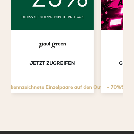
JETZT ZUGREIFEN
Gesam
f gekennzeichnete Einzelpaare auf den Outletpreis
- 70%% auf