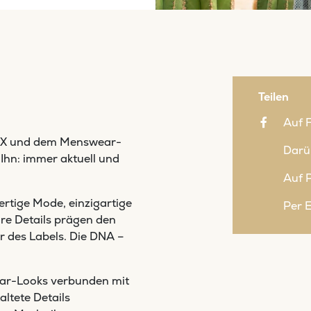
Teilen
Auf 
CX und dem Menswear-
Darü
Ihn: immer aktuell und
Auf P
tige Mode, einzigartige
Per 
re Details prägen den
r des Labels. Die DNA –
ar-Looks verbunden mit
ltete Details