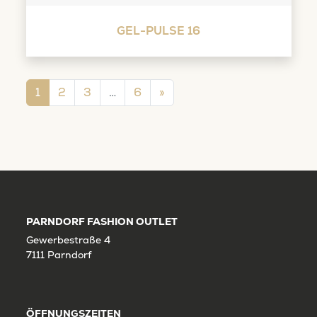
GEL-PULSE 16
Beitragsnavigation
1
2
3
…
6
»
PARNDORF FASHION OUTLET
Gewerbestraße 4
7111 Parndorf
ÖFFNUNGSZEITEN