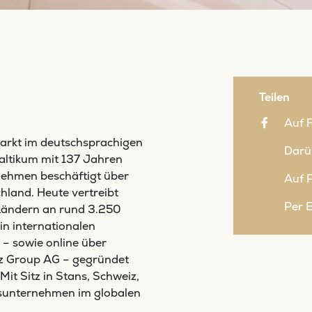
Teilen
Auf 
rkt im deutschsprachigen
Darü
altikum mit 137 Jahren
nehmen beschäftigt über
Auf P
hland. Heute vertreibt
Per 
 Ländern an rund 3.250
in internationalen
– sowie online über
yz Group AG – gegründet
t Sitz in Stans, Schweiz,
sunternehmen im globalen