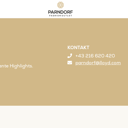
KONTAKT
+43 216 620 420
parndorf@lloyd.com
ante Highlights.