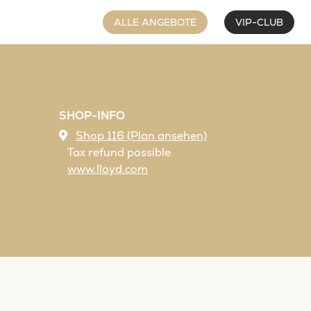
ALLE ANGEBOTE
VIP-CLUB
SHOP-INFO
Shop 116 (Plan ansehen)
Tax refund possible
www.lloyd.com