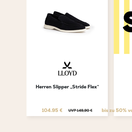
Herren Slipper „Stride Flex“
104.95 €
bis zu 50% v
UVP 149,90 €