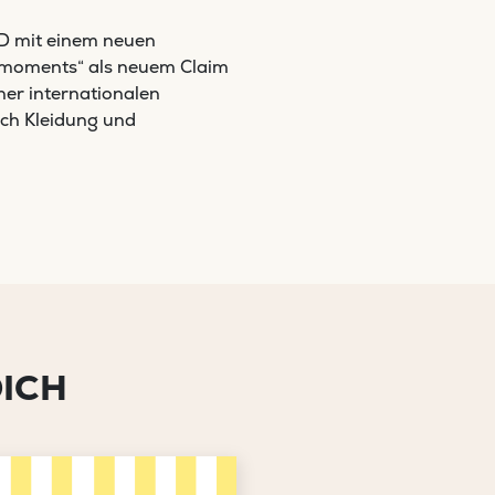
D mit einem neuen
e moments“ als neuem Claim
iner internationalen
uch Kleidung und
DICH