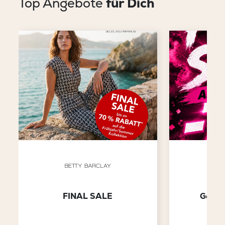
Top Angebote
für Dich
FINAL SALE
Gesam