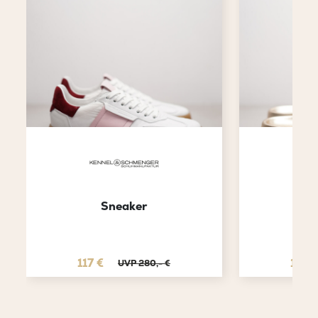
Sneaker
P
117 €
115 €
UVP 280,- €