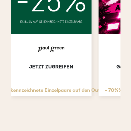
JETZT ZUGREIFEN
Gesam
f gekennzeichnete Einzelpaare auf den Outletpreis
- 70%% auf