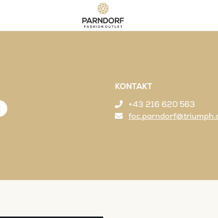
KONTAKT
+43 216 620 563
E
foc.parndorf@triumph