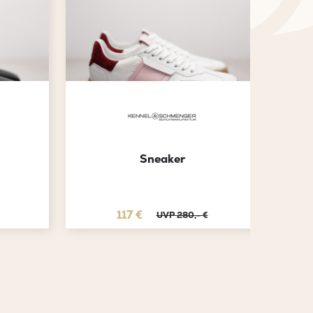
Sneaker
117 €
UVP 280,- €