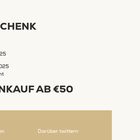
SCHENK
025
025
ht
INKAUF AB €50
en
Darüber twittern