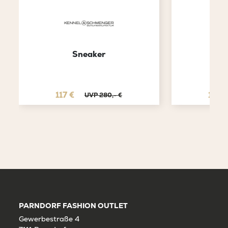
Sneaker
P
117 €
115 €
UVP 280,- €
PARNDORF FASHION OUTLET
Gewerbestraße 4