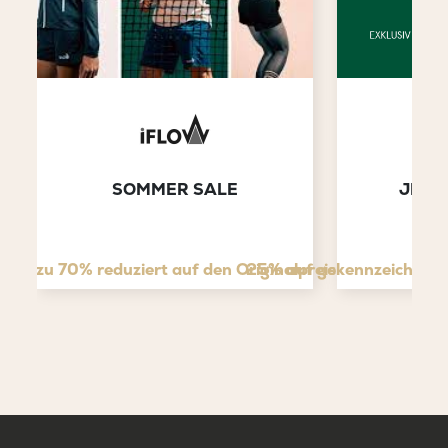
SOMMER SALE
JETZ
bis zu 70% reduziert auf den Originalpreis
25% auf gekennzeichnete 