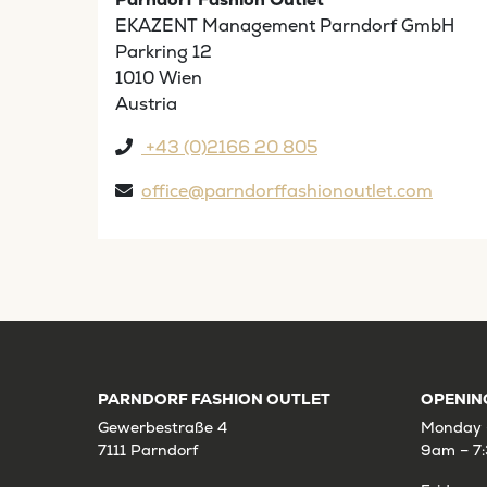
EKAZENT Management Parndorf GmbH
Parkring 12
1010 Wien
Austria
+43 (0)2166 20 805
office@parndorffashionoutlet.com
PARNDORF FASHION OUTLET
OPENIN
Gewerbestraße 4
Monday 
7111 Parndorf
9am – 7