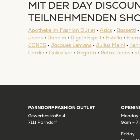
MIT DER DAY DISCOUN
TEILNEHMENDEN SHO
Apotheke im Fashion Outlet
•
Asics
•
Bassetti
Jeans
•
Daheim
•
Digel
•
Esprit
•
Estella
•
Eter
JONES
•
Jacques Lemans
•
Julius Meinl
•
Kenn
Cardin
•
Quiksilver
•
Regatta
•
Retro Jeans
•
s.
PARNDORF FASHION OUTLET
OPENIN
Gewerbestraße 4
Monday 
7111 Parndorf
9am – 7
Friday