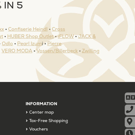
 IN 5
xx
•
Confiserie Heindl
•
Cross
ut
•
HUBER Shop Outlet
•
iFLOW
•
JACK &
•
Odlo
•
Pearl Izum
i •
Pierre
•
VERO MODA
•
Vossen/Billerbeck
•
Zwilling
INFORMATION
Center map
Tax-Free Shopping
Vouchers