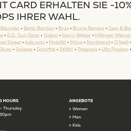
T CARD ERHALTEN SIE -10%
PS IHRER WAHL.
•
Bäumler
•
Betty Barclay
•
Brax
•
Bruno Banani
•
Cipo & Ba
na
•
G.G. Sun Optic
•
Gabor
•
Gerry Weber
•
Hillinger Weing
et Street
•
kids only
•
MobiNil
•
Möve
•
Northland
•
O’Neill
Oliver
•
Salewa
•
Schöffel
•
SKINY
•
Trespass
•
Ulla Popken
G HOURS
ANGEBOTE
– Thursday
Women
:30pm
Men
Kids