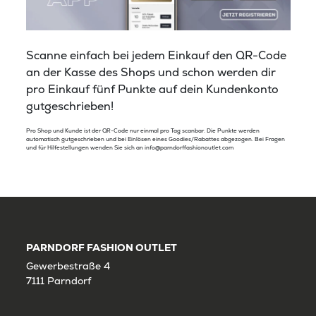
Scanne einfach bei jedem Einkauf den QR-Code
an der Kasse des Shops und schon werden dir
pro Einkauf fünf Punkte auf dein Kundenkonto
gutgeschrieben!
Pro Shop und Kunde ist der QR-Code nur einmal pro Tag scanbar. Die Punkte werden
automatisch gutgeschrieben und bei Einlösen eines Goodies/Rabattes abgezogen. Bei Fragen
und für Hilfestellungen wenden Sie sich an info@parndorffashionoutlet.com
PARNDORF FASHION OUTLET
Gewerbestraße 4
7111 Parndorf