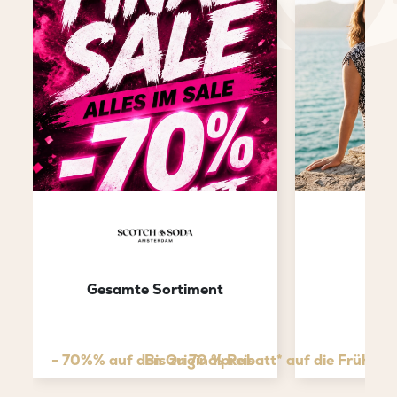
Gesamte Sortiment
FI
- 70%% auf den Originalpreis
Bis zu 70 % Rabatt* auf die Frühja